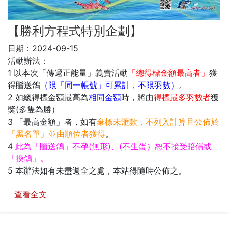
【勝利方程式特別企劃】
日期：2024-09-15
活動辦法：
1 以本次「傳遞正能量」義賣活動
「總得標金額最高者」
獲
得贈送鴿
（限「同一帳號」可累計，不限羽數）
。
2 如總得標金額最高為
相同金額
時，將由
得標最多羽數者
獲
獎(多隻為勝）
3 「最高金額」者，如有
棄標未滙款，不列入計算且公佈於
「黑名單」並由順位者獲得
。
4
此為「贈送鴿」不孕(無形)、(不生蛋）恕不接受賠償或
「換鴿」。
5 本辦法如有未盡週全之處，本站得隨時公佈之。
查看全文