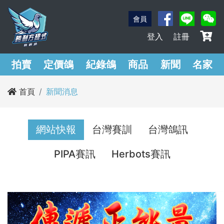
會員
登入
註冊
拍賣
定價鴿
紀錄鴿
商品
新聞
名家
首頁
新聞消息
網站快報
台灣賽訓
台灣鴿訊
PIPA賽訊
Herbots賽訊