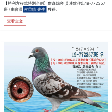
【勝利方程式特別企劃】詹森鴿舍 黃連欽作出19-772357
斑♀︎由會員
侯◎鎮 先生
獲得。
查看全文