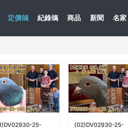
定價鴿
紀錄鴿
商品
新聞
名家
1)DV02930-25-
(02)DV02930-25-