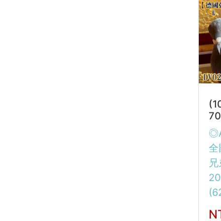
(1
7
◎
全
兄
2
(
N