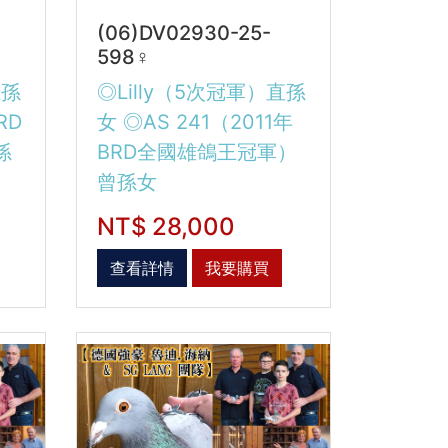
(06)DV02930-25-
598♀
直孫
◎Lilly（5次冠軍）直孫
RD
女 ◎AS 241（2011年
孫
BRD全國雄鴿王冠軍）
曾孫女
NT$ 28,000
查看詳情
我要購買