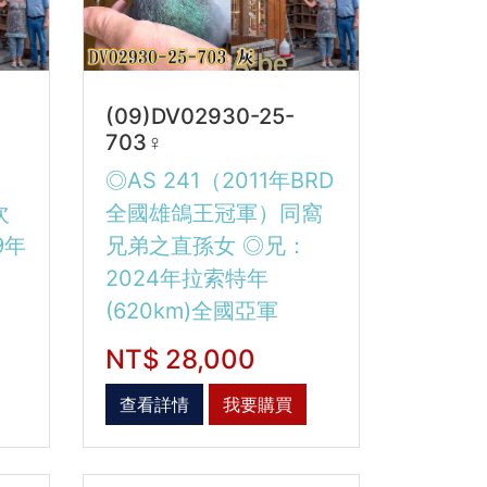
(09)DV02930-25-
703♀
◎AS 241（2011年BRD
次
全國雄鴿王冠軍）同窩
9年
兄弟之直孫女 ◎兄：
2024年拉索特年
(620km)全國亞軍
NT$ 28,000
查看詳情
我要購買