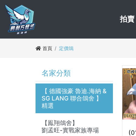
拍賣
首頁
定價鴿
名家分類
【 德國強豪 魯迪.海納 &
SG LANG 聯合鴿舍 】
精選
【鳯翔鴿舍】
劉孟旺-實戰家族專場
(0