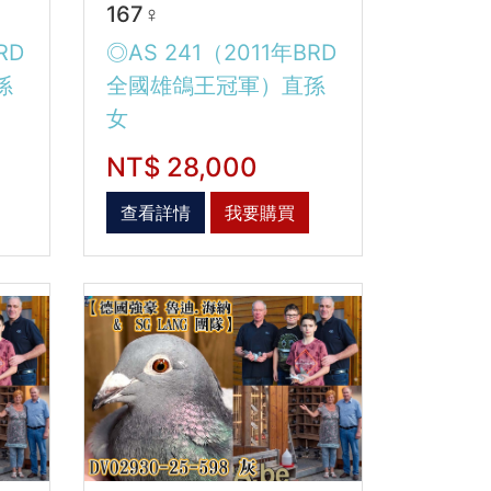
167♀
RD
◎AS 241（2011年BRD
孫
全國雄鴿王冠軍）直孫
女
NT$ 28,000
查看詳情
我要購買