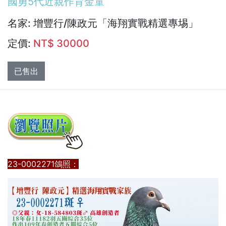
國勇5代近親作育金童
名家:
增豐行/陳政元「海翔實戰精選專埸」
定價:
NT$ 30000
已售出
23-0002271鴿照：