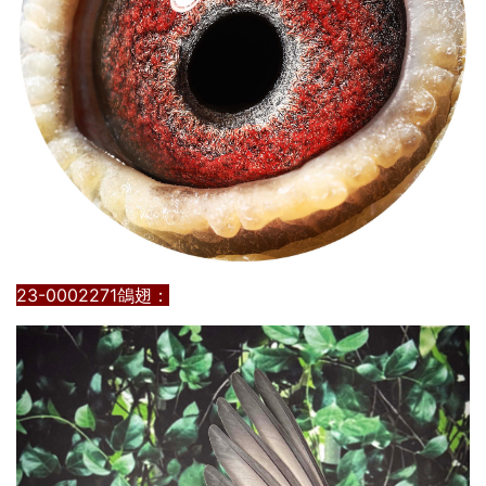
23-0002271鴿翅：