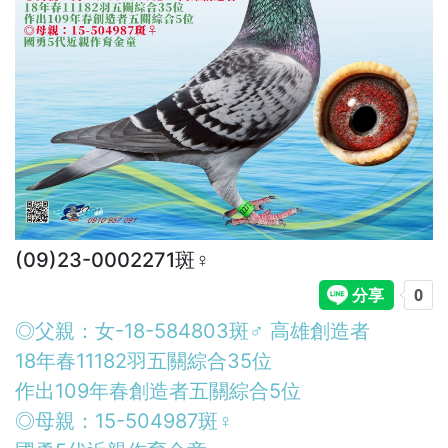
(09)23-0002271斑♀︎
◎父親：女-18-584803斑♂︎ 高雄創造者
18年春11182羽五關綜合35位
作出109年春創造者五關綜合5位
◎母親：15-504987斑♀︎