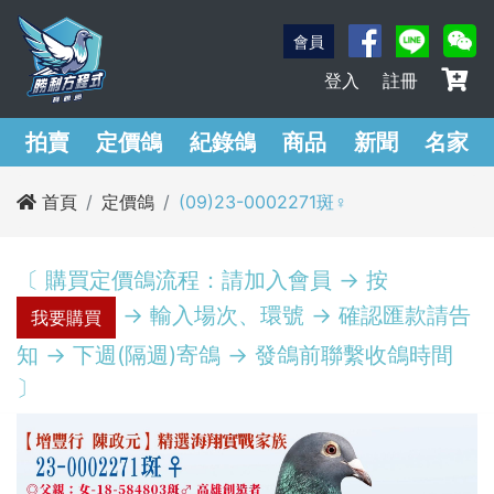
會員
登入
註冊
拍賣
定價鴿
紀錄鴿
商品
新聞
名家
首頁
定價鴿
(09)23-0002271斑♀︎
〔 購買定價鴿流程：請加入會員 -> 按
-> 輸入場次、環號 -> 確認匯款請告
我要購買
知 -> 下週(隔週)寄鴿 -> 發鴿前聯繫收鴿時間
〕