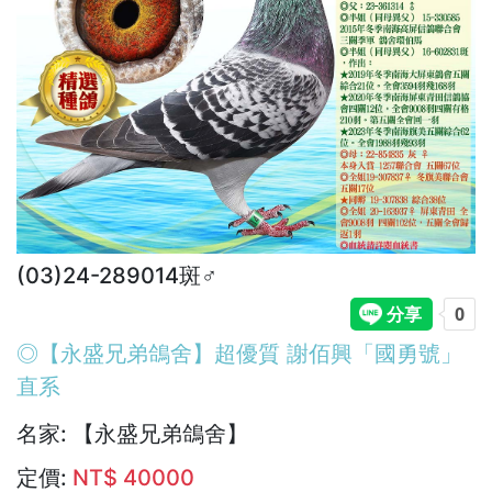
(03)24-289014斑♂︎
◎【永盛兄弟鴿舍】超優質 謝佰興「國勇號」
直系
名家:
【永盛兄弟鴿舍】
定價:
NT$ 40000