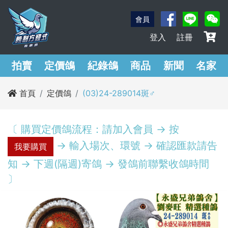
會員
登入
註冊
拍賣
定價鴿
紀錄鴿
商品
新聞
名家
首頁
定價鴿
(03)24-289014斑♂︎
〔 購買定價鴿流程：請加入會員 -> 按
-> 輸入場次、環號 -> 確認匯款請告
我要購買
知 -> 下週(隔週)寄鴿 -> 發鴿前聯繫收鴿時間
〕