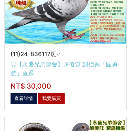
(11)24-836117斑♂︎
◎【永盛兄弟鴿舍】超優質 謝佰興「國勇
號」直系
NT$ 30,000
查看詳情
我要購買