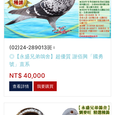
(02)24-289013斑♀︎
◎【永盛兄弟鴿舍】超優質 謝佰興「國勇
號」直系
NT$ 40,000
查看詳情
我要購買