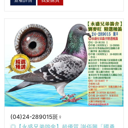
(04)24-289015斑♀︎
◎【永盛兄弟鴿舍】超優質 謝佰興「國勇