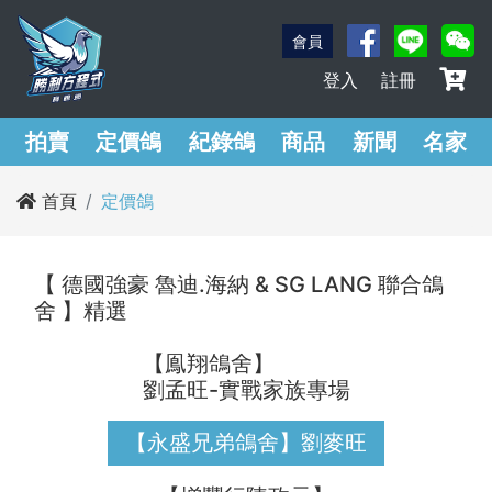
會員
登入
註冊
拍賣
定價鴿
紀錄鴿
商品
新聞
名家
首頁
定價鴿
【 德國強豪 魯迪.海納 & SG LANG 聯合鴿
舍 】精選
【鳯翔鴿舍】
劉孟旺-實戰家族專場
【永盛兄弟鴿舍】劉麥旺