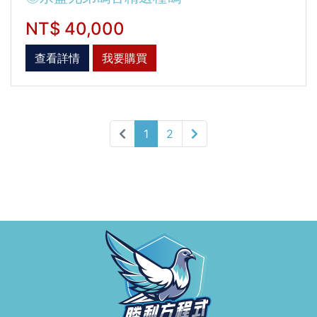
NT$ 40,000
查看詳情
我要購買
(current)
1
2