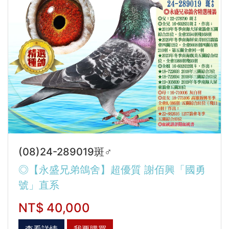
(08)24-289019斑♂︎
◎【永盛兄弟鴿舍】超優質 謝佰興「國勇
號」直系
NT$ 40,000
查看詳情
我要購買