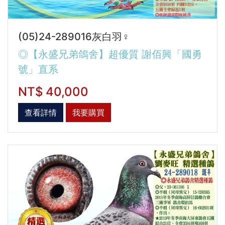
(05)24-289016灰白羽♀︎
◎【永盛兄弟鴿舍】超優質 謝佰興「國勇
號」直系
NT$ 40,000
查看詳情
我要購買