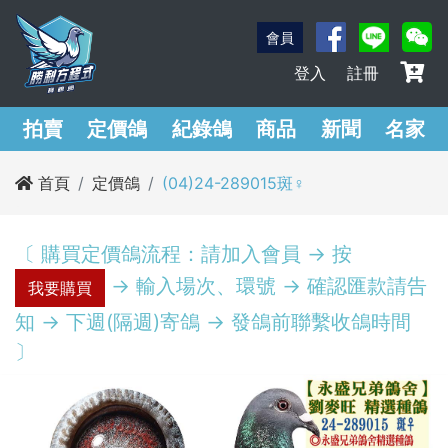
會員
登入
註冊
拍賣
定價鴿
紀錄鴿
商品
新聞
名家
首頁
定價鴿
(04)24-289015斑♀︎
〔 購買定價鴿流程：請加入會員 -> 按
-> 輸入場次、環號 -> 確認匯款請告
我要購買
知 -> 下週(隔週)寄鴿 -> 發鴿前聯繫收鴿時間
〕