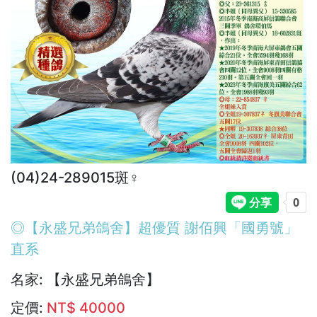
(04)24-289015斑♀︎
◎【永盛兄弟鴿舍】超優質 謝佰興「國勇號」
直系
名家:
【永盛兄弟鴿舍】
定價:
NT$ 40000